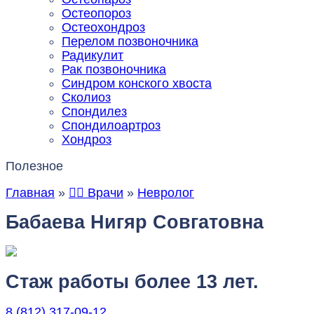
Остеопороз
Остеохондроз
Перелом позвоночника
Радикулит
Рак позвоночника
Синдром конского хвоста
Сколиоз
Спондилез
Спондилоартроз
Хондроз
Полезное
Главная
»
👨‍⚕️ Врачи
»
Невролог
Бабаева Нигяр Совгатовна
Стаж работы более 13 лет.
8 (812) 317-09-12