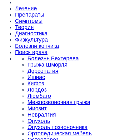
Лечение
Препараты
Симптомы
Теория
Диагностика
Физкультура
Болезни копчика
Поиск врача
Болезнь Бехтерева
Грыжа Шморля
Дорсопатия
Ишиас
Кифоз
Лордоз
Люмбаго
Межпозвоночная грыжа
Миозит
Невралгия
Опухоль
Опухоль позвоночника
Ортопедическая мебель
Остеопароз