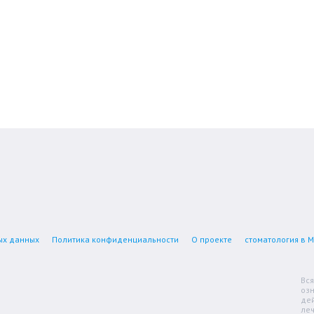
ых данных
Политика конфиденциальности
О проекте
стоматология в 
Вс
озн
де
ле