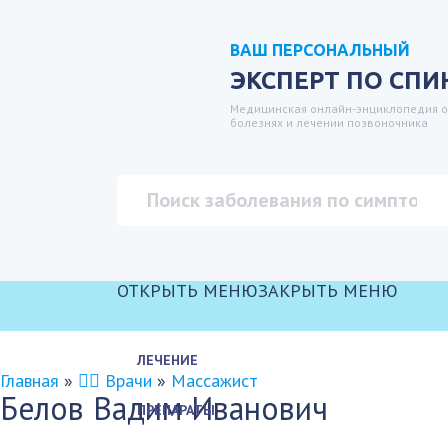
ВАШ ПЕРСОНАЛЬНЫЙ
ЭКСПЕРТ ПО СПИ
Медицинская онлайн-энциклопедия о
болезнях и лечении позвоночника
ОТКРЫТЬ МЕНЮ
ЗАКРЫТЬ МЕНЮ
ЛЕЧЕНИЕ
Главная
»
👨‍⚕️ Врачи
»
Массажист
Белов Вадим Иванович
ПРЕПАРАТЫ