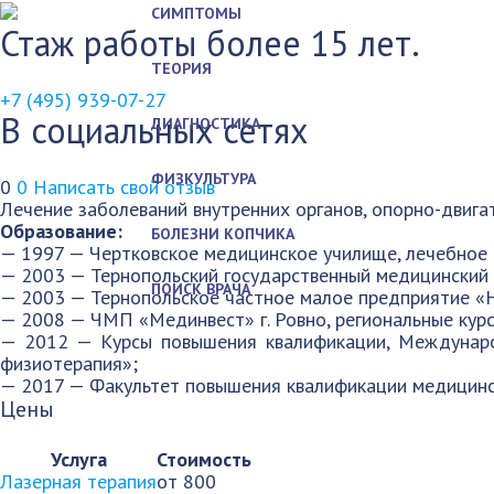
СИМПТОМЫ
Стаж работы более 15 лет.
ТЕОРИЯ
+7 (495) 939-07-27
В социальных сетях
ДИАГНОСТИКА
ФИЗКУЛЬТУРА
0
0
Написать свой отзыв
Лечение заболеваний внутренних органов, опорно-двига
Образование:
БОЛЕЗНИ КОПЧИКА
— 1997 — Чертковское медицинское училище, лечебное 
— 2003 — Тернопольский государственный медицинский у
ПОИСК ВРАЧА
— 2003 — Тернопольское частное малое предприятие «
— 2008 — ЧМП «Мединвест» г. Ровно, региональные кур
— 2012 — Курсы повышения квалификации, Международ
физиотерапия»;
— 2017 — Факультет повышения квалификации медицинс
Цены
Услуга
Стоимость
Лазерная терапия
от 800