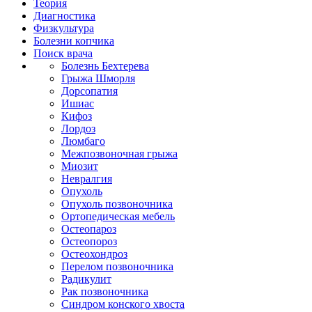
Теория
Диагностика
Физкультура
Болезни копчика
Поиск врача
Болезнь Бехтерева
Грыжа Шморля
Дорсопатия
Ишиас
Кифоз
Лордоз
Люмбаго
Межпозвоночная грыжа
Миозит
Невралгия
Опухоль
Опухоль позвоночника
Ортопедическая мебель
Остеопароз
Остеопороз
Остеохондроз
Перелом позвоночника
Радикулит
Рак позвоночника
Синдром конского хвоста