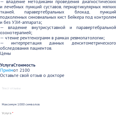
— владение методиками проведения диагностических
и лечебных пункций суставов‚ периартикулярных мягких
тканей‚ паравертебральных блокад‚ пункций
подколенных синовиальных кист Бейкера под контролем
и без УЗИ-аппарата;
— владение внутрисуставной и паравертебральной
озонотерапией;
— чтение рентгенограмм в рамках ревмопатологии;
— интерпретация данных денситометрического
обследования пациентов.
Цены
Услуга
Стоимость
Приём
от 2100
Оставьте свой отзыв о докторе
Максимум 1000 символов
Услуга
*