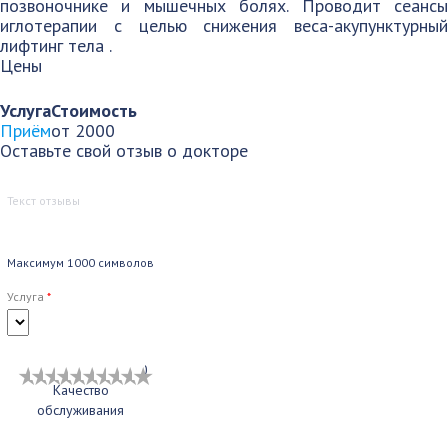
позвоночнике и мышечных болях. Проводит сеансы
иглотерапии с целью снижения веса-акупунктурный
лифтинг тела .
Цены
Услуга
Стоимость
Приём
от 2000
Оставьте свой отзыв о докторе
Максимум 1000 символов
Услуга
*
1
2
3
4
5
6
7
8
9
10
Качество
обслуживания