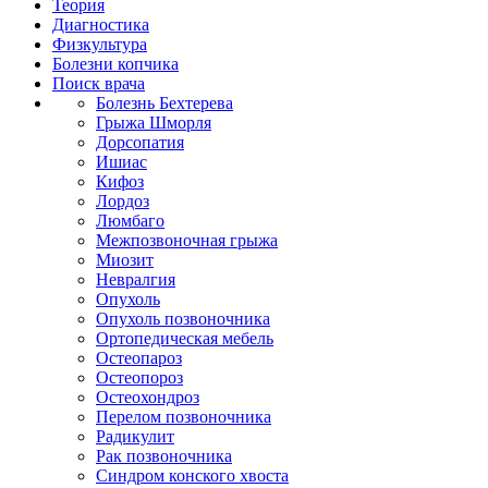
Теория
Диагностика
Физкультура
Болезни копчика
Поиск врача
Болезнь Бехтерева
Грыжа Шморля
Дорсопатия
Ишиас
Кифоз
Лордоз
Люмбаго
Межпозвоночная грыжа
Миозит
Невралгия
Опухоль
Опухоль позвоночника
Ортопедическая мебель
Остеопароз
Остеопороз
Остеохондроз
Перелом позвоночника
Радикулит
Рак позвоночника
Синдром конского хвоста