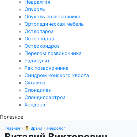
Невралгия
Опухоль
Опухоль позвоночника
Ортопедическая мебель
Остеопароз
Остеопороз
Остеохондроз
Перелом позвоночника
Радикулит
Рак позвоночника
Синдром конского хвоста
Сколиоз
Спондилез
Спондилоартроз
Хондроз
Полезное
Главная
»
👨‍⚕️ Врачи
»
Невролог
Виталий Викторович