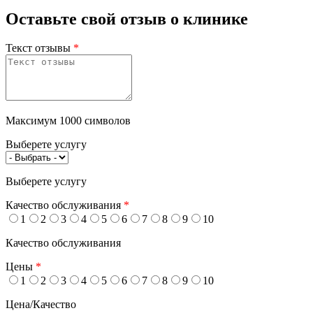
Оставьте свой отзыв о клинике
Текст отзывы
*
Максимум 1000 символов
Выберете услугу
Выберете услугу
Качество обслуживания
*
1
2
3
4
5
6
7
8
9
10
Качество обслуживания
Цены
*
1
2
3
4
5
6
7
8
9
10
Цена/Качество