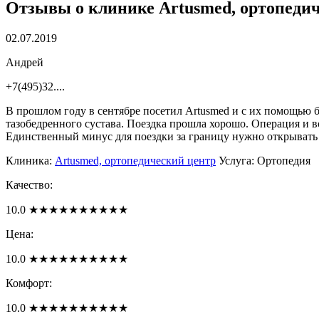
Отзывы о клинике
Artusmed, ортопеди
02.07.2019
Андрей
+7(495)32....
В прошлом году в сентябре посетил Artusmed и с их помощью б
тазобедренного сустава. Поездка прошла хорошо. Операция и во
Единственный минус для поездки за границу нужно открывать ви
Клиника:
Artusmed, ортопедический центр
Услуга: Ортопедия
Качество:
10.0
★
★
★
★
★
★
★
★
★
★
Цена:
10.0
★
★
★
★
★
★
★
★
★
★
Комфорт:
10.0
★
★
★
★
★
★
★
★
★
★