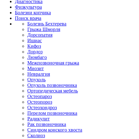
Диагностика
Физкультура
Болезни копчика
Поиск врача
Болезнь Бехтерева
Грыжа Шморля
Дорсопатия
Ишиас
Кифоз
Лордоз
Люмбаго
Межпозвоночная грыжа
Миозит
Невралгия
Опухоль
Опухоль позвоночника
Ортопедическая мебель
Остеопароз
Остеопороз
Остеохондроз
Перелом позвоночника
Радикулит
Рак позвоночника
Синдром конского хвоста
Сколиоз