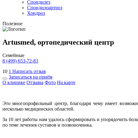
Спондилез
Спондилоартроз
Хондроз
Полезное
Artusmed, ортопедический центр
Семейные
8 (499) 653-72-83
10
1
Написать отзыв
Записаться на приём
О клинике
Отзывы
Фото
На карте
Это многопрофильный центр, благодаря чему имеет
возможн
несколько медицинских областей.
За 10 лет работы нам удалось сформировать и упорядочить бо
по теме лечения суставов и позвоночника.