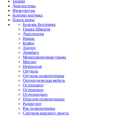
Теория
Диагностика
Физкультура
Болезни копчика
Поиск врача
Болезнь Бехтерева
Грыжа Шморля
Дорсопатия
Ишиас
Кифоз
Лордоз
Люмбаго
Межпозвоночная грыжа
Миозит
Невралгия
Опухоль
Опухоль позвоночника
Ортопедическая мебель
Остеопароз
Остеопороз
Остеохондроз
Перелом позвоночника
Радикулит
Рак позвоночника
Синдром конского хвоста