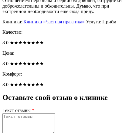
Отношением персонала и сервисом доволен, сотрудники
доброжелательны и обходительны. Думаю, что при
экстренной необходимости еще сюда приду.
Клиника:
Клиника «Частная практика»
Услуга: Приём
Качество:
8.0
★
★
★
★
★
★
★
★
Цена:
8.0
★
★
★
★
★
★
★
★
Комфорт:
8.0
★
★
★
★
★
★
★
★
Оставьте свой отзыв о клинике
Текст отзывы
*