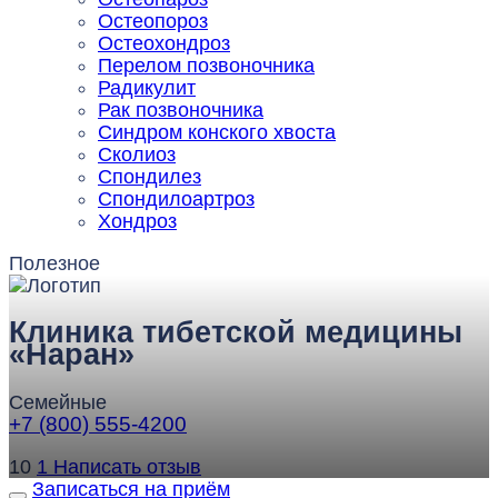
Остеопороз
Остеохондроз
Перелом позвоночника
Радикулит
Рак позвоночника
Синдром конского хвоста
Сколиоз
Спондилез
Спондилоартроз
Хондроз
Полезное
Клиника тибетской медицины
«Наран»
Семейные
+7 (800) 555-4200
10
1
Написать отзыв
Записаться на приём