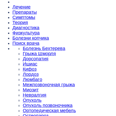
Лечение
Препараты
Симптомы
Теория
Диагностика
Физкультура
Болезни копчика
Поиск врача
Болезнь Бехтерева
Грыжа Шморля
Дорсопатия
Ишиас
Кифоз
Лордоз
Люмбаго
Межпозвоночная грыжа
Миозит
Невралгия
Опухоль
Опухоль позвоночника
Ортопедическая мебель
Остеопароз