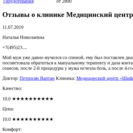
Гирудотерапия
от 2800
Отзывы о клинике
Медицинский цент
11.07.2019
Наталья Николаевна
+7(495)23....
Мой муж уже давно мучился со спиной, ему был поставлен диа
посоветовала обратиться к мануальному терапевту и дала конт
сеансов, после 2-й процедуры у мужа исчезла боль, а после 4
Доктор:
Петросян Вартан
Клиника:
Медицинский центр «Шиф
Качество:
10.0
★
★
★
★
★
★
★
★
★
★
Цена:
10.0
★
★
★
★
★
★
★
★
★
★
Комфорт: