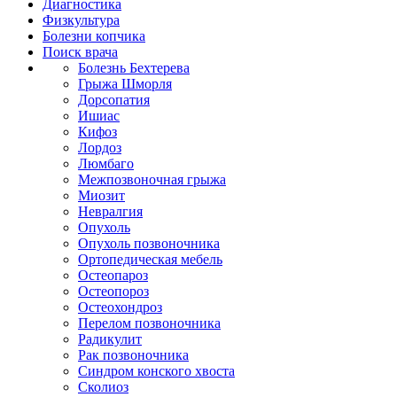
Диагностика
Физкультура
Болезни копчика
Поиск врача
Болезнь Бехтерева
Грыжа Шморля
Дорсопатия
Ишиас
Кифоз
Лордоз
Люмбаго
Межпозвоночная грыжа
Миозит
Невралгия
Опухоль
Опухоль позвоночника
Ортопедическая мебель
Остеопароз
Остеопороз
Остеохондроз
Перелом позвоночника
Радикулит
Рак позвоночника
Синдром конского хвоста
Сколиоз