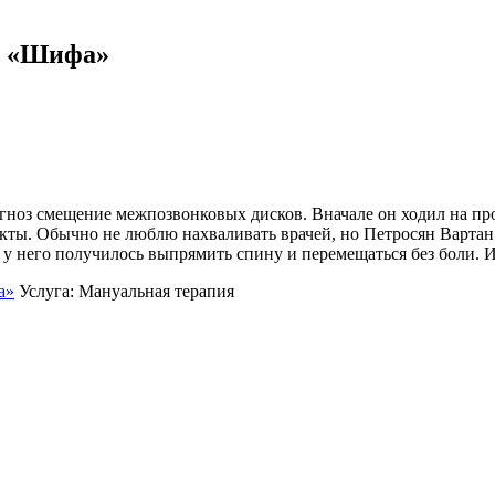
р «Шифа»
гноз смещение межпозвонковых дисков. Вначале он ходил на про
акты. Обычно не люблю нахваливать врачей, но Петросян Вартан
-го у него получилось выпрямить спину и перемещаться без боли
а»
Услуга: Мануальная терапия