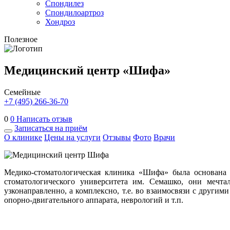
Спондилез
Спондилоартроз
Хондроз
Полезное
Медицинский центр «Шифа»
Семейные
+7 (495) 266-36-70
0
0
Написать отзыв
Записаться на приём
О клинике
Цены на услуги
Отзывы
Фото
Врачи
Медико-стоматологическая клиника «Шифа» была основана 
стоматологического университета им. Семашко, они мечта
узконаправленно, а комплексно, т.е. во взаимосвязи с друг
опорно-двигательного аппарата, неврологий и т.п.