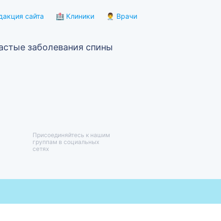
дакция сайта
🏥 Клиники
👨‍⚕️ Врачи
астые заболевания спины
Присоединяйтесь к нашим
группам в социальных
сетях