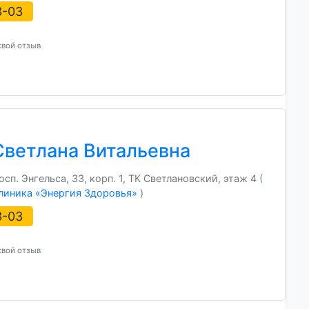
3-03
свой отзыв
Светлана Витальевна
п. Энгельса, 33, корп. 1, ТК Светлановский, этаж 4 (
линика «Энергия Здоровья»
)
3-03
свой отзыв