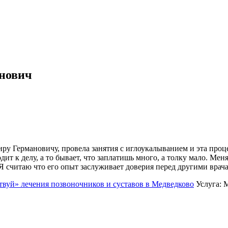
нович
ру Германовичу, провела занятия с иглоукалыванием и эта проце
ит к делу, а то бывает, что заплатишь много, а толку мало. Мен
 Я считаю что его опыт заслуживает доверия перед другими врач
твуй» лечения позвоночников и суставов в Медведково
Услуга: 