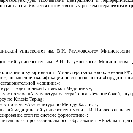
армакопунктуры, заболеваний центральной и периферической
ого аппарата. Является потомственным рефлексотерапевтом в тр
нский университет им. В.И. Разумовского» Министерства з
нский университет им. В.И. Разумовского» Министерства зд
илитации и курортологии» Министерства здравоохранения РФ, 
в», повышение квалификации по специальности «Гирудотерапи
 восстановительной медицине»;
ый курс Традиционной Китайской Медицины»;
курс по теме «Акупунктура мастера Тонга. Лечение болей, внут
урсу по Kinesio Taping;
с по теме «Акупунктура по Методу Баланса»;
ьский медицинский университет имени Н.И. Пирогова», перепо
езирование стоп по системе формототикс»;
лнительного профессионального образования «Учебный цен