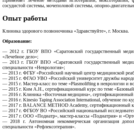
Применяет лечение методами иглотерапии, моксотерапии, ф
сосудистой системы, мочеполовой системы, опорно-двигательн
Опыт работы
Клиника здорового позвоночника «Здравствуйте», г. Москва.
Образование:
— 2012 г. ГБОУ ВПО «Саратовский государственный медици
«Лечебное дело»;
— 2013 г. ГБОУ ВПО «Саратовский государственный медици
специальности «Неврология»;
— 2013 г. ФГБУ «Российский научный центр медицинской реаб
— 2015 г. ФГАО УВО «Российский университет дружбы народо
— 2015 г. Мастер-класс по теме «Plasmolifting в неврологии и
— 2015 г. Ким А.Н., сертификационный курс по теме «Базов
— 2016 г. Клиника «Восточная медицина», сертификационный 
— 2016 г. Kinesio Taping Association International, обучение по к
— 2017 г. BALANCE METHOD Academy, сертификационный кур
— 2017 г. ФГБОУ ВО «Российский национальный исследовател
— 2017 г. ООО «Подиатр», мастер-классы «Подиатрия» и «Орт
— 2018 г. Автономная некоммерческая организация допо
специальности «Рефлексотерапия».