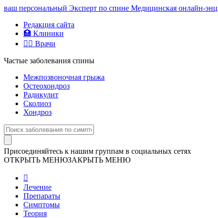
ваш персональный
Эксперт по спине
Медицинская онлайн-энци
Редакция сайта
🏥 Клиники
👨‍⚕️ Врачи
Частые заболевания спины
Межпозвоночная грыжа
Остеохондроз
Радикулит
Сколиоз
Хондроз
Присоединяйтесь к нашим группам в социальных сетях
ОТКРЫТЬ МЕНЮ
ЗАКРЫТЬ МЕНЮ
Лечение
Препараты
Симптомы
Теория