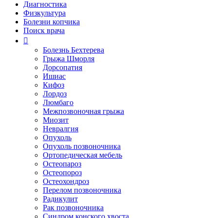
Диагностика
Физкультура
Болезни копчика
Поиск врача
Болезнь Бехтерева
Грыжа Шморля
Дорсопатия
Ишиас
Кифоз
Лордоз
Люмбаго
Межпозвоночная грыжа
Миозит
Невралгия
Опухоль
Опухоль позвоночника
Ортопедическая мебель
Остеопароз
Остеопороз
Остеохондроз
Перелом позвоночника
Радикулит
Рак позвоночника
Синдром конского хвоста