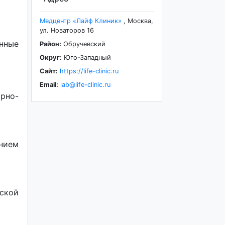
Медцентр «Лайф Клиник»
,
Москва
,
ул. Новаторов 16
нные
Район:
Обручевский
Округ:
Юго-Западный
Сайт:
https://life-clinic.ru
Email:
lab@life-clinic.ru
орно-
ением
ской