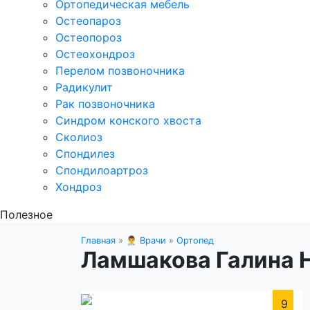
Ортопедическая мебель
Остеопароз
Остеопороз
Остеохондроз
Перелом позвоночника
Радикулит
Рак позвоночника
Синдром конского хвоста
Сколиоз
Спондилез
Спондилоартроз
Хондроз
Полезное
Главная
»
👨‍⚕️ Врачи
»
Ортопед
Ламшакова Галина 
9