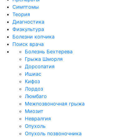
Симптомы
Теория
Диагностика
Физкультура
Болезни копчика
Поиск врача
Болезнь Бехтерева
Грыжа Шморля
Дорсопатия
Ишиас
Кифоз
Лордоз
Люмбаго
Межпозвоночная грыжа
Миозит
Невралгия
Опухоль
Опухоль позвоночника