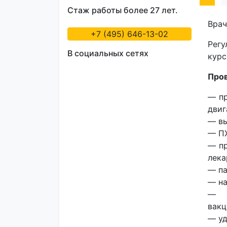
Стаж работы более 27 лет.
Врач
+7 (495) 646-13-02
Рег
В социальных сетях
курс
Про
— пр
двиг
— вы
— ПХ
— пр
лека
— па
— на
— п
вакц
— уд