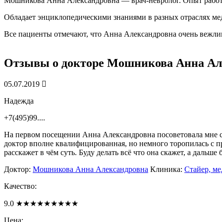
Мошникова Анна Александровна — врач-невролог. Опыт работы
Обладает энциклопедическими знаниями в разных отраслях мед
Все пациенты отмечают, что Анна Александровна очень вежлив
Отзывы о докторе
Мошникова Анна Ал
05.07.2019
Надежда
+7(495)99....
На первом посещении Анна Александровна посоветовала мне сд
доктор вполне квалифицированная, но немного торопилась с при
расскажет в чём суть. Буду делать всё что она скажет, а дальше 
Доктор:
Мошникова Анна Александровна
Клиника:
Стайер, м
Качество:
9.0
★
★
★
★
★
★
★
★
★
Цена: