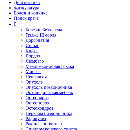
Диагностика
Физкультура
Болезни копчика
Поиск врача
Болезнь Бехтерева
Грыжа Шморля
Дорсопатия
Ишиас
Кифоз
Лордоз
Люмбаго
Межпозвоночная грыжа
Миозит
Невралгия
Опухоль
Опухоль позвоночника
Ортопедическая мебель
Остеопароз
Остеопороз
Остеохондроз
Перелом позвоночника
Радикулит
Рак позвоночника
Синдром конского хвоста