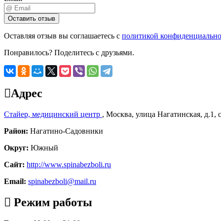
Оставляя отзыв вы соглашаетесь с
политикой конфиденциально
Понравилось? Поделитесь с друзьями.
Адрес
Стайер, медицинский центр
,
Москва
,
улица Нагатинская, д.1, 
Район:
Нагатино-Садовники
Округ:
Южный
Сайт:
http://www.spinabezboli.ru
Email:
spinabezboli@mail.ru
Режим работы