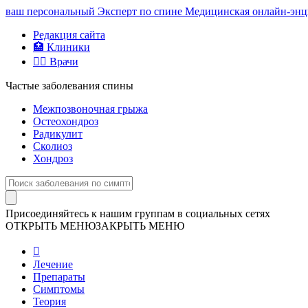
ваш персональный
Эксперт по спине
Медицинская онлайн-энци
Редакция сайта
🏥 Клиники
👨‍⚕️ Врачи
Частые заболевания спины
Межпозвоночная грыжа
Остеохондроз
Радикулит
Сколиоз
Хондроз
Присоединяйтесь к нашим группам в социальных сетях
ОТКРЫТЬ МЕНЮ
ЗАКРЫТЬ МЕНЮ
Лечение
Препараты
Симптомы
Теория