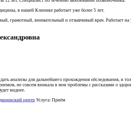
 12 лет. Специалист по лечению заболеваний позвоночника.
ицины, в нашей Клинике работает уже более 5 лет.
ый, грамотный, внимательный и отзывчивый врач. Работает на у
ександровна
ать анализы для дальнейшего прохождения обследования, и толь
емом, не совсем вникала в мои проблемы с рассказами о здоровь
будет виднее.
едицинский центр
Услуга: Приём