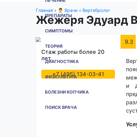
ЛЕЧЕНИЕ
Главная
»
👨‍⚕️ Врачи
»
Вертебролог
ПРЕПАРАТЫ
Жежеря Эдуард В
СИМПТОМЫ
9.3
ТЕОРИЯ
Стаж работы более 20
лет.
Вер
ДИАГНОСТИКА
по
+7 (495) 134-03-41
ФИЗКУЛЬТУРА
меж
и д
БОЛЕЗНИ КОПЧИКА
пре
раз
ПОИСК ВРАЧА
сус
Усл