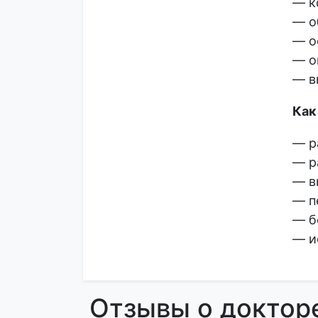
— к
— о
— о
— о
— в
Как
— р
— р
— в
— п
— б
— и
Отзывы о доктор