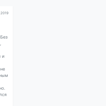
.2019
 Без
,
 и
 не
вным
но.
лся