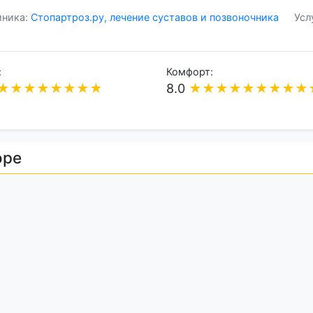
иника:
Стопартроз.ру, лечение суставов и позвоночника
Усл
:
Комфорт:
★
★
★
★
★
★
★
★
8.0
★
★
★
★
★
★
★
★
★
оре