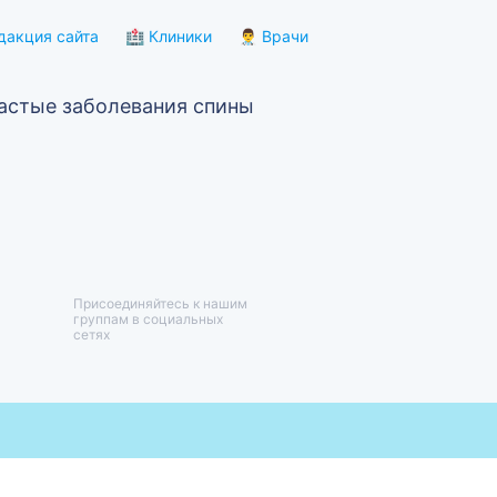
дакция сайта
🏥 Клиники
👨‍⚕️ Врачи
астые заболевания спины
Присоединяйтесь к нашим
группам в социальных
сетях