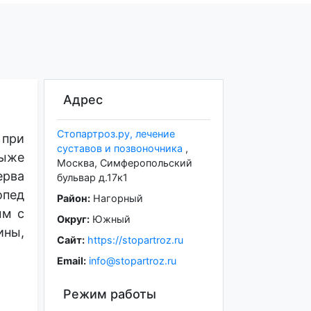
Адрес
Стопартроз.ру, лечение
 при
суставов и позвоночника
,
ыже
Москва
,
Симферопольский
ерва
бульвар д.17к1
опед
Район:
Нагорный
ым с
Округ:
Южный
ины,
Сайт:
https://stopartroz.ru
Email:
info@stopartroz.ru
Режим работы