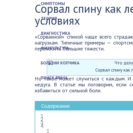
СИМПТОМЫ
Сорвал спину как 
условиях
ТЕОРИЯ
ДИАГНОСТИКА
«Сорванной» спиной чаще всего страда
нагрузкам. Типичные примеры — спортсм
переносить большие тяжести.
ФИЗКУЛЬТУРА
БОЛЕЗНИ КОПЧИКА
Сорвал спину как
Но такое может случиться с каждым. И н
ПОИСК ВРАЧА
недуга. В статье мы поговорим, если 
избавиться от сильной боли.
Содержание