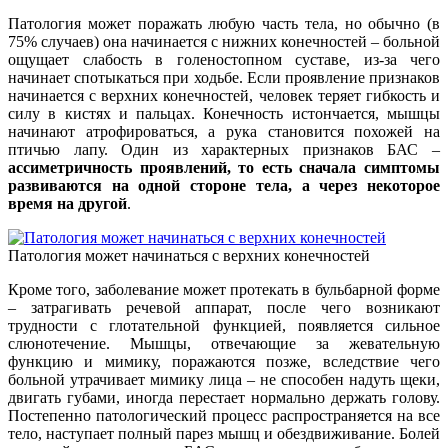
Патология может поражать любую часть тела, но обычно (в
75% случаев) она начинается с нижних конечностей – больной
ощущает слабость в голеностопном суставе, из-за чего
начинает спотыкаться при ходьбе. Если проявление признаков
начинается с верхних конечностей, человек теряет гибкость и
силу в кистях и пальцах. Конечность истончается, мышцы
начинают атрофироваться, а рука становится похожей на
птичью лапу. Один из характерных признаков БАС –
ассиметричность проявлений, то есть сначала симптомы
развиваются на одной стороне тела, а через некоторое
время на другой
.
Патология может начинаться с верхних конечностей
Кроме того, заболевание может протекать в бульбарной форме
– затрагивать речевой аппарат, после чего возникают
трудности с глотательной функцией, появляется сильное
слюнотечение. Мышцы, отвечающие за жевательную
функцию и мимику, поражаются позже, вследствие чего
больной утрачивает мимику лица – не способен надуть щеки,
двигать губами, иногда перестает нормально держать голову.
Постепенно патологический процесс распространяется на все
тело, наступает полный парез мышц и обездвиживание. Болей