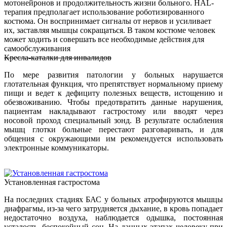
мотонейронов и продолжительность жизни больного. HAL-
терапия предполагает использование роботизированного
костюма. Он воспринимает сигналы от нервов и усиливает
их, заставляя мышцы сокращаться. В таком костюме человек
может ходить и совершать все необходимые действия для
самообслуживания
Кресла-каталки для инвалидов
По мере развития патологии у больных нарушается
глотательная функция, что препятствует нормальному приему
пищи и ведет к дефициту полезных веществ, истощению и
обезвоживанию. Чтобы предотвратить данные нарушения,
пациентам накладывают гастростому или вводят через
носовой проход специальный зонд. В результате ослабления
мышц глотки больные перестают разговаривать, и для
общения с окружающими им рекомендуется использовать
электронные коммуникаторы.
Установленная гастростома
На последних стадиях БАС у больных атрофируются мышцы
диафрагмы, из-за чего затрудняется дыхание, в кровь попадает
недостаточно воздуха, наблюдается одышка, постоянная
усталость, беспокойный сон. На данных этапах человеку при