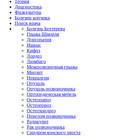
Теория
Диагностика
Физкультура
Болезни копчика
Поиск врача
Болезнь Бехтерева
Грыжа Шморля
Дорсопатия
Ишиас
Кифоз
Лордоз
Люмбаго
Межпозвоночная грыжа
Миозит
Невралгия
Опухоль
Опухоль позвоночника
Ортопедическая мебель
Остеопароз
Остеопороз
Остеохондроз
Перелом позвоночника
Радикулит
Рак позвоночника
Синдром конского хвоста