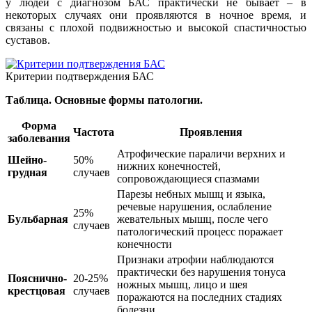
у людей с диагнозом БАС практически не бывает – в
некоторых случаях они проявляются в ночное время, и
связаны с плохой подвижностью и высокой спастичностью
суставов.
Критерии подтверждения БАС
Таблица. Основные формы патологии.
Форма
Частота
Проявления
заболевания
Атрофические параличи верхних и
Шейно-
50%
нижних конечностей,
грудная
случаев
сопровождающиеся спазмами
Парезы небных мышц и языка,
речевые нарушения, ослабление
25%
Бульбарная
жевательных мышц, после чего
случаев
патологический процесс поражает
конечности
Признаки атрофии наблюдаются
практически без нарушения тонуса
Пояснично-
20-25%
ножных мышц, лицо и шея
крестцовая
случаев
поражаются на последних стадиях
болезни