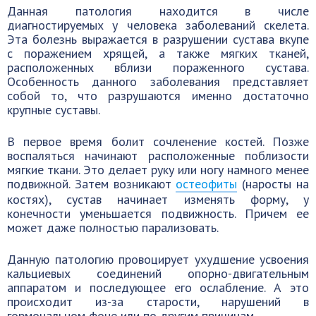
Данная патология находится в числе
диагностируемых у человека заболеваний скелета.
Эта болезнь выражается в разрушении сустава вкупе
с поражением хрящей, а также мягких тканей,
расположенных вблизи пораженного сустава.
Особенность данного заболевания представляет
собой то, что разрушаются именно достаточно
крупные суставы.
В первое время болит сочленение костей. Позже
воспаляться начинают расположенные поблизости
мягкие ткани. Это делает руку или ногу намного менее
подвижной. Затем возникают
остеофиты
(наросты на
костях), сустав начинает изменять форму, у
конечности уменьшается подвижность. Причем ее
может даже полностью парализовать.
Данную патологию провоцирует ухудшение усвоения
кальциевых соединений опорно-двигательным
аппаратом и последующее его ослабление. А это
происходит из-за старости, нарушений в
гормональном фоне или по другим причинам.