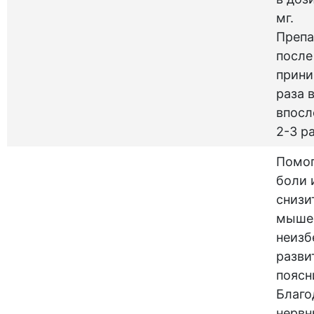
мг.
Препа
после
прини
раза в
впосл
2-3 ра
Помог
боли 
снизи
мышеч
неизб
разви
поясн
Благо
нервн