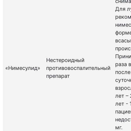
снима
Для л
реком
нимес
форме
всасы
проис
Прини
Нестероидный
раза 
«Нимесулид»
противовоспалительный
после
препарат
суточ
взрос
лет – 
лет - 
пацие
недос
мг.