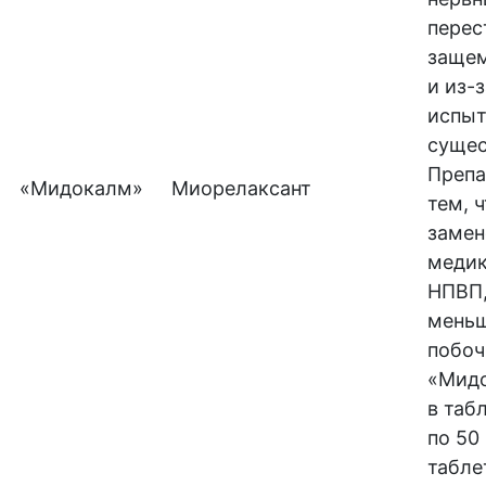
перес
защем
и из-
испы
сущес
Препа
«Мидокалм»
Миорелаксант
тем, 
замен
медик
НПВП,
меньш
побоч
«Мидо
в таб
по 50 
табле