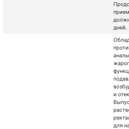
Прод
прием
должн
дней.
Обла
проти
аналь
жаро
функц
подав
возбу
и оте
Выпус
раств
ректа
для н