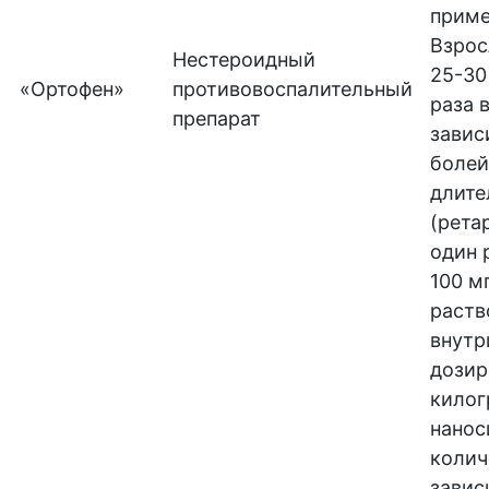
приме
Взрос
Нестероидный
25-30
«Ортофен»
противовоспалительный
раза в
препарат
завис
болей
длите
(рета
один 
100 м
раств
внутр
дозир
килог
нанос
колич
завис