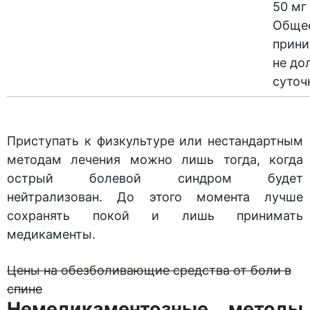
50 мг 
Общее
прини
не до
суточ
Приступать к физкультуре или нестандартным
методам лечения можно лишь тогда, когда
острый болевой синдром будет
нейтрализован. До этого момента лучше
сохранять покой и лишь принимать
медикаменты.
Цены на обезболивающие средства от боли в
спине
Немедикаментозные методы