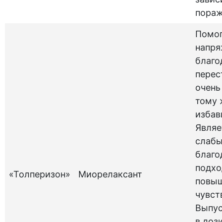
пораж
Помог
напря
благо
перес
очень
тому 
избав
Являе
слабы
благо
подхо
«Толперизон»
Миорелаксант
повы
чувст
Выпус
в доз