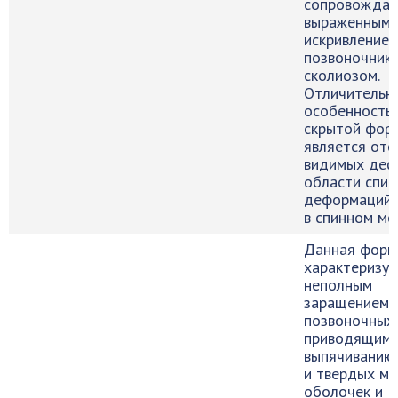
сопровождае
выраженным
искривление
позвоночник
сколиозом.
Отличительн
особенность
скрытой фор
является отс
видимых деф
области спин
деформаций
в спинном моз
Данная форм
характеризуе
неполным
заращением
позвоночных 
приводящим 
выпячиванию 
и твердых мо
оболочек и