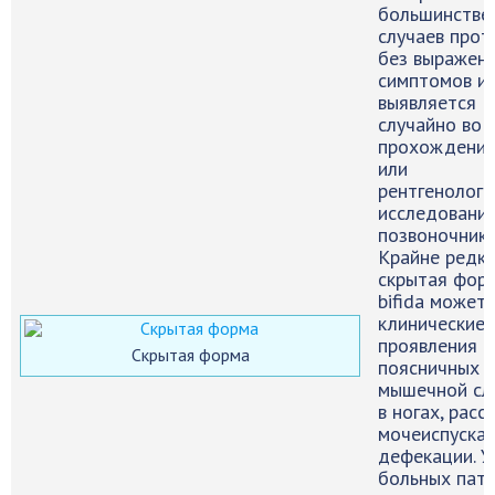
большинстве
случаев прот
без выражен
симптомов и
выявляется
случайно во 
прохождени
или
рентгенологи
исследовани
позвоночника
Крайне редк
скрытая форм
bifida может
клинические
проявления в
Скрытая форма
поясничных б
мышечной сл
в ногах, расс
мочеиспускан
дефекации. 
больных пат