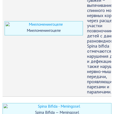
грыжей –
выпячивание
спинного моз
нервных кор
через расще
участки
Миеломенингоцеле
позвоночника
детей с данн
разновиднос
Spina bifida
отмечаются 
нарушения д
и дефекации,
также наруш
нервно-мыше
передачи,
проявляющие
парезами и
параличами.
Spina Bifida — Meningosel