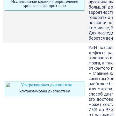
Исследование крови на определение
протеина выс
уровня альфа-протеина
большой дол
вероятности
говорить о д
позвоночного
том числе, Spi
Для исследо
берется вено
УЗИ позволя
дефекты раз
головного и 
мозга, а так
открытого п
– главные кл
симптом Spina
наиболее бе
для матери и
Ультразвуковая диагностика
способ диагн
его достовер
может состав
73% до 97% 
от разных фа