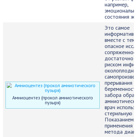
например,
эмоциональн
состояния ж
Это самое
информативно
вместе с тем
опасное иссл
сопряженное
достаточно 
риском инфи
околоплодны
самопроизво
прерывания
беременности
забора обра
Амниоцентез (прокол амниотического
амниотическ
пузыря)
врач использ
стерильную иг
Показанием 
применения 
метода диаг