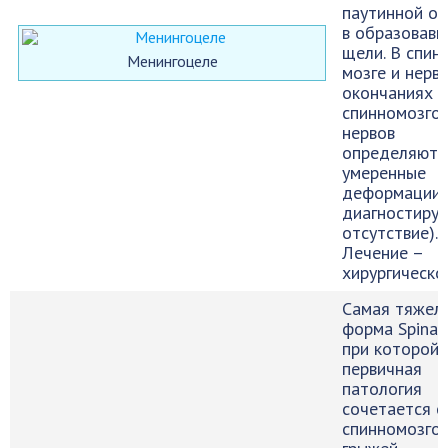
паутинной о
в образовав
щели. В спин
Менингоцеле
мозге и нерв
окончаниях
спинномозго
нервов
определяютс
умеренные
деформации 
диагностируе
отсутствие).
Лечение –
хирургическо
Самая тяжел
форма Spina b
при которой
первичная
патология
сочетается с
спинномозго