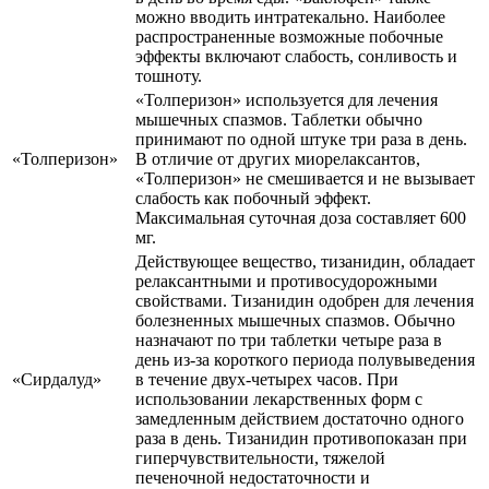
можно вводить интратекально. Наиболее
распространенные возможные побочные
эффекты включают слабость, сонливость и
тошноту.
«Толперизон» используется для лечения
мышечных спазмов. Таблетки обычно
принимают по одной штуке три раза в день.
«Толперизон»
В отличие от других миорелаксантов,
«Толперизон» не смешивается и не вызывает
слабость как побочный эффект.
Максимальная суточная доза составляет 600
мг.
Действующее вещество, тизанидин, обладает
релаксантными и противосудорожными
свойствами. Тизанидин одобрен для лечения
болезненных мышечных спазмов. Обычно
назначают по три таблетки четыре раза в
день из-за короткого периода полувыведения
«Сирдалуд»
в течение двух-четырех часов. При
использовании лекарственных форм с
замедленным действием достаточно одного
раза в день. Тизанидин противопоказан при
гиперчувствительности, тяжелой
печеночной недостаточности и