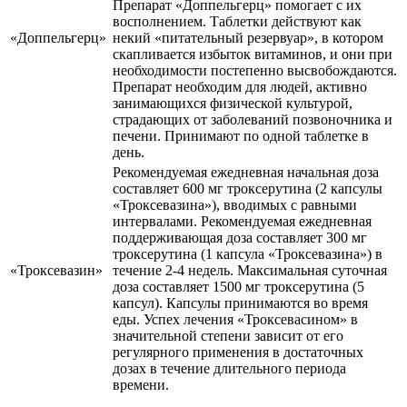
Препарат «Доппельгерц» помогает с их
восполнением. Таблетки действуют как
«Доппельгерц»
некий «питательный резервуар», в котором
скапливается избыток витаминов, и они при
необходимости постепенно высвобождаются.
Препарат необходим для людей, активно
занимающихся физической культурой,
страдающих от заболеваний позвоночника и
печени. Принимают по одной таблетке в
день.
Рекомендуемая ежедневная начальная доза
составляет 600 мг троксерутина (2 капсулы
«Троксевазина»), вводимых с равными
интервалами. Рекомендуемая ежедневная
поддерживающая доза составляет 300 мг
троксерутина (1 капсула «Троксевазина») в
«Троксевазин»
течение 2-4 недель. Максимальная суточная
доза составляет 1500 мг троксерутина (5
капсул). Капсулы принимаются во время
еды. Успех лечения «Троксевасином» в
значительной степени зависит от его
регулярного применения в достаточных
дозах в течение длительного периода
времени.