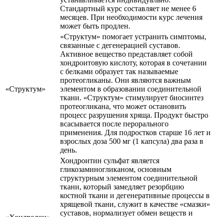
Стандартный курс составляет не менее 6
месяцев. При необходимости курс лечения
может быть продлен.
«Структум» помогает устранить симптомы,
связанные с дегенерацией суставов.
Активное вещество представляет собой
хондроитовую кислоту, которая в сочетании
с белками образует так называемые
протеогликаны. Они являются важным
«Структум»
элементом в образовании соединительной
ткани. «Структум» стимулирует биосинтез
протеогликана, что может остановить
процесс разрушения хряща. Продукт быстро
всасывается после перорального
применения. Для подростков старше 16 лет и
взрослых доза 500 мг (1 капсула) два раза в
день.
Хондроитин сульфат является
гликозаминогликаном, основным
структурным элементом соединительной
ткани, который замедляет резорбцию
костной ткани и дегенеративные процессы в
хрящевой ткани, служит в качестве «смазки»
суставов, нормализует обмен веществ и