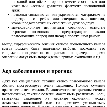
на одной или обеих сторонах вместе с остистым или
краевыми частями удаляется фрагмент позвоночной
арки;
позвонки связываются или укрепляются материалом из
подвздошного гребня или специальными винтами,
чтобы предотвратить их скольжение друг об друга;
межпозвоночные имплантаты соединяют остистые
отростки позвонков и предотвращают наклон
позвоночника вперед или назад в пораженном районе.
Метод хирургического лечения стеноза позвоночного канала
всегда должен быть тщательно выбран, поскольку это
сопряжено с определенными рисками: например, во время
операции могут быть повреждены нервные окончания и т.д.
Ход заболевания и прогноз
Даже без специальной терапии стеноз позвоночного канала
обычно прогрессирует очень медленно. Полное сужение
практически невозможно. В зависимости от причины стеноза
позвоночника, течение болезни может быть различным. Боль,
вызванная давлением на нервные окончания, может
оставаться постоянной или со временем уменьшаться,
постоянно меняться. Иногда, с возрастом, симптомы стеноза