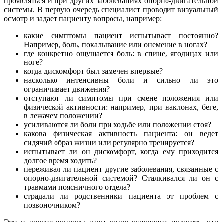
проявляться и при других заболеваниях опорно-двигательной
системы. В первую очередь специалист проводит визуальный
осмотр и задает пациенту вопросы, например:
какие симптомы пациент испытывает постоянно?
Например, боль, покалывание или онемение в ногах?
где конкретно ощущается боль: в спине, ягодицах или
ноге?
когда дискомфорт был замечен впервые?
насколько интенсивны боли и сильно ли это
ограничивает движения?
отступают ли симптомы при смене положения или
физической активности: например, при наклонах, беге,
в лежачем положении?
усиливаются ли боли при ходьбе или положении стоя?
какова физическая активность пациента: он ведет
сидячий образ жизни или регулярно тренируется?
испытывает ли он дискомфорт, когда ему приходится
долгое время ходить?
переживал ли пациент другие заболевания, связанные с
опорно-двигательной системой? Сталкивался ли он с
травмами поясничного отдела?
страдали ли родственники пациента от проблем с
позвоночником?
Эти и другие вопросы дают врачу основание полагать, что