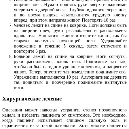
ширине плеч. Нужно поднять руки вверх и ладонями
упереться в дверной косяк. Глубоко вдохните через нос,
и во время выдоха «вытолкните» грудную клетку
вперед, при этом напрягая живот. Повторять 10 раз.
Человек лежит на спине на коврике. Ноги должны быть
на ширине плеч, руки расслаблены и расположены
вдоль тела. Напрягите живот и втяните живот, как бы
стараясь коснуться поясницей пола. Удерживайте
положение в течение 5 секунд, затем отпустите и
повторите 5 раз.
Больной лежит на спине на коврике. Ноги согнуты,
руки расположены вдоль тела. Поднимите таз так,
чтобы он был на одном уровне с коленями, и напрягите
живот. Теперь опустите таз немедленно поднимите его.
Упражнение выполняется 10 раз. Альтернатива: держите
таз поднятым и поочередно поднимайте вытянутые
ноги.
Хирургическое лечение
Операция может навсегда устранить стеноз позвоночного
канала и избавить пациента от симптомов. Это необходимо,
когда пациент испытывает слишком сильную боль и
ограничения из-за такой патологии. Хотя многие пациенты