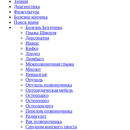
Теория
Диагностика
Физкультура
Болезни копчика
Поиск врача
Болезнь Бехтерева
Грыжа Шморля
Дорсопатия
Ишиас
Кифоз
Лордоз
Люмбаго
Межпозвоночная грыжа
Миозит
Невралгия
Опухоль
Опухоль позвоночника
Ортопедическая мебель
Остеопароз
Остеопороз
Остеохондроз
Перелом позвоночника
Радикулит
Рак позвоночника
Синдром конского хвоста