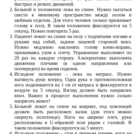
быстрых и резких движений.
Больной в положении лежа на спине. Нужно пытаться
свести к минимуму пространство между полом и
шейным отделом. Для этого человек сильно прижимает
голову к полу. В таком положении фиксируются на 5
секунд. Нужно повторить 5 раз.
Пациент лежит на спине на полу с поднятыми ногами и
руками над собой, ладони лицевой стороной вниз.
Нужно медленно наклонять голову влево-вправо,
прижимаясь ухом к плечу. Упражнение выполняют по
20 раз на каждую сторону. Альтернатива: выполнять
движения плечами (в одном направлении или
поочередно) во время сидения.
Исходное положение – лежа на матрасе. Нужно
вытянуть руки вперед. Одна рука и противоположная
нога поднимаются на 1 см от матраса и фиксируются в
воздухе на 5 секунд. Взгляд должен быть направлен
вниз. Важно: в процессе выполнения нужно сильно
напрягать живот!
Больной лежит на спине на коврике, под поясницей
должен быть расположен валик (для этого можно
свернуть полотенце). Ноги на ширине плеч, руки
расположены в U-образной позе рядом с головой. В
таком положении фиксируются на 5 минут.
Исходное положение – стоя в дверном проеме, ноги на