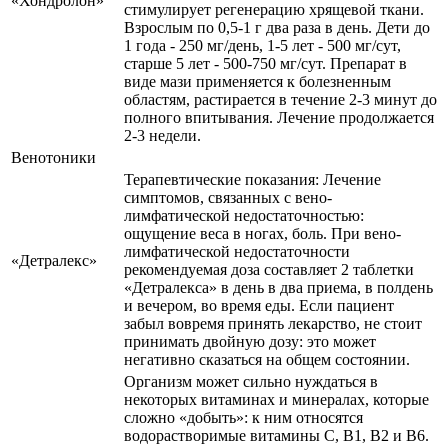
«Хондролон»
стимулирует регенерацию хрящевой ткани.
Взрослым по 0,5-1 г два раза в день. Дети до
1 года - 250 мг/день, 1-5 лет - 500 мг/сут,
старше 5 лет - 500-750 мг/сут. Препарат в
виде мази применяется к болезненным
областям, растирается в течение 2-3 минут до
полного впитывания. Лечение продолжается
2-3 недели.
Венотоники
Терапевтические показания: Лечение
симптомов, связанных с вено-
лимфатической недостаточностью:
ощущение веса в ногах, боль. При вено-
лимфатической недостаточности
«Детралекс»
рекомендуемая доза составляет 2 таблетки
«Детралекса» в день в два приема, в полдень
и вечером, во время еды. Если пациент
забыл вовремя принять лекарство, не стоит
принимать двойную дозу: это может
негативно сказаться на общем состоянии.
Организм может сильно нуждаться в
некоторых витаминах и минералах, которые
сложно «добыть»: к ним относятся
водорастворимые витамины С, В1, В2 и В6.