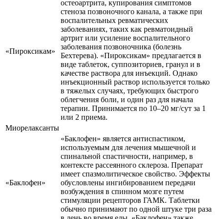
остеоартрита, купирования симптомов
стеноза позвоночного канала, а также при
воспалительных ревматических
заболеваниях, таких как ревматоидный
артрит или усиление воспалительного
заболевания позвоночника (болезнь
«Пироксикам»
Бехтерева). «Пироксикам» предлагается в
виде таблеток, суппозиториев, гранул и в
качестве раствора для инъекций. Однако
инъекционный раствор используется только
в тяжелых случаях, требующих быстрого
облегчения боли, и один раз для начала
терапии. Принимается по 10–20 мг/сут за 1
или 2 приема.
Миорелаксанты
«Баклофен» является антиспастиком,
используемым для лечения мышечной и
спинальной спастичности, например, в
контексте рассеянного склероза. Препарат
имеет спазмолитическое свойство. Эффекты
«Баклофен»
обусловлены ингибированием передачи
возбуждения в спинном мозге путем
стимуляции рецепторов ГАМК. Таблетки
обычно принимают по одной штуке три раза
в день во время еды. «Баклофен» также