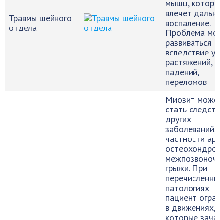
мышц, которо
влечет дальн
Травмы шейного
воспаление.
отдела
Проблема мо
развиваться
вследствие уд
растяжений,
падений,
переломов
Миозит може
стать следст
других
заболеваний, 
частности арт
остеохондро
межпозвоноч
грыжи. При
перечисленны
патологиях
пациент огра
в движениях,
которые зача