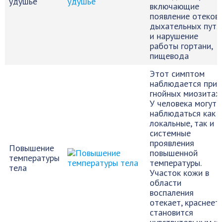
удушье
включающие
появление отеков 
дыхательных путя
и нарушение
работы гортани,
пищевода
Этот симптом
наблюдается при
гнойных миозитах.
У человека могут
наблюдаться как
локальные, так и
системные
проявления
Повышение
повышенной
температуры
температуры.
тела
Участок кожи в
области
воспаления
отекает, краснеет,
становится