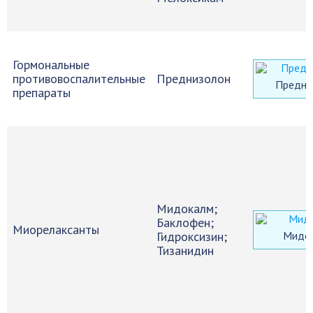
Гормональные
противовоспалительные
Преднизолон
Предни
препараты
Мидокалм;
Баклофен;
Миорелаксанты
Гидроксизин;
Мидо
Тизанидин