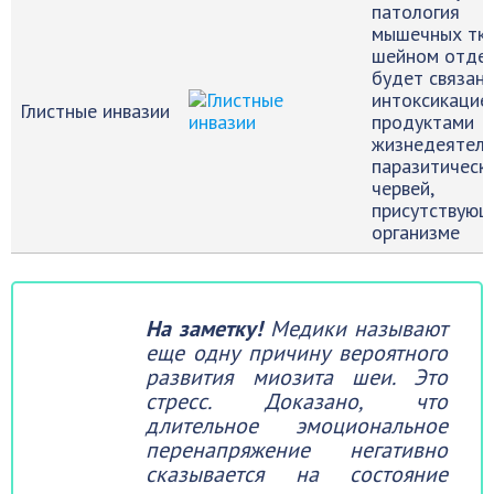
патология
мышечных тка
шейном отде
будет связана
интоксикацие
Глистные инвазии
продуктами
жизнедеятель
паразитическ
червей,
присутствующ
организме
На заметку!
Медики называют
еще одну причину вероятного
развития миозита шеи. Это
стресс. Доказано, что
длительное эмоциональное
перенапряжение негативно
сказывается на состояние