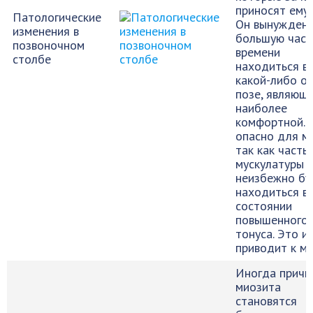
приносят ему 
Патологические
Он вынужден
изменения в
большую част
позвоночном
времени
столбе
находиться в
какой-либо о
позе, являющ
наиболее
комфортной. 
опасно для м
так как часть
мускулатуры
неизбежно бу
находиться в
состоянии
повышенного
тонуса. Это и
приводит к м
Иногда причи
миозита
становятся