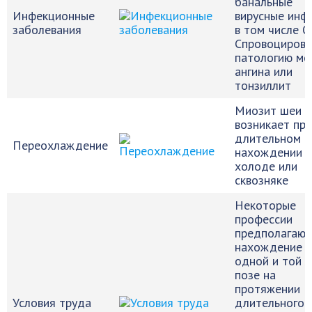
банальные
Инфекционные
вирусные инф
заболевания
в том числе 
Спровоцирова
патологию м
ангина или
тонзиллит
Миозит шеи
возникает при
длительном
Переохлаждение
нахождении н
холоде или
сквозняке
Некоторые
профессии
предполагают
нахождение в
одной и той 
позе на
протяжении
Условия труда
длительного