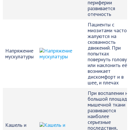
периферии
развивается
отечность
Пациенты с
миозитами часто
жалуются на
скованность
движений. При
Напряжение
попытках
мускулатуры
повернуть голову
или наклонить её
возникает
дискомфорт и в
шее, и плечах
При воспалении н
большой площади
мышечной ткани
развиваются
наиболее
серьезные
Кашель и
последствия,