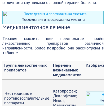
отличными спутниками основной терапии болезни.
Последствия и профилактика миозита
Медикаментозное лечение
Терапия миозита шеи предполагает приём
лекарственных препаратов различной
направленности. Более подробно они рассмотрены в
таблице.
Группа лекарственных
Перечень
Изображе
препаратов
назначаемых
медикаментов
Кетопрофен;
Нестероидные
Диклофенак;
противовоспалительные
Некст;
Нек
препараты
Мелоксикам