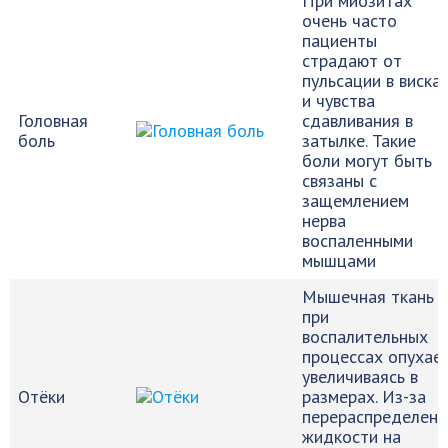
При миозитах
очень часто
пациенты
страдают от
пульсации в виска
и чувства
Головная
сдавливания в
боль
затылке. Такие
боли могут быть
связаны с
защемлением
нерва
воспаленными
мышцами
Мышечная ткань
при
воспалительных
процессах опухает
увеличиваясь в
Отёки
размерах. Из-за
перераспределени
жидкости на