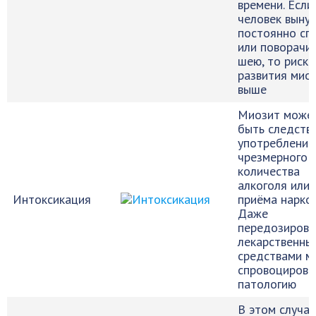
времени. Если
человек выну
постоянно сг
или поворачи
шею, то риск
развития мио
выше
Миозит може
быть следств
употребление
чрезмерного
количества
алкоголя или
Интоксикация
приёма наркот
Даже
передозировк
лекарственны
средствами м
спровоцирова
патологию
В этом случае