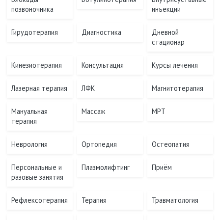
позвоночника
инъекции
Гирудотерапия
Диагностика
Дневной
стационар
Кинезиотерапия
Консультация
Курсы лечения
Лазерная терапия
ЛФК
Магнитотерапия
Мануальная
Массаж
МРТ
терапия
Неврология
Ортопедия
Остеопатия
Персональные и
Плазмолифтинг
Приём
разовые занятия
Рефлексотерапия
Терапия
Травматология