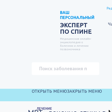
Ред
ВАШ
ПЕРСОНАЛЬНЫЙ
Ч
ЭКСПЕРТ
ПО СПИНЕ
Медицинская онлайн-
энциклопедия о
болезнях и лечении
позвоночника
ОТКРЫТЬ МЕНЮ
ЗАКРЫТЬ МЕНЮ
ЛЕЧЕНИЕ