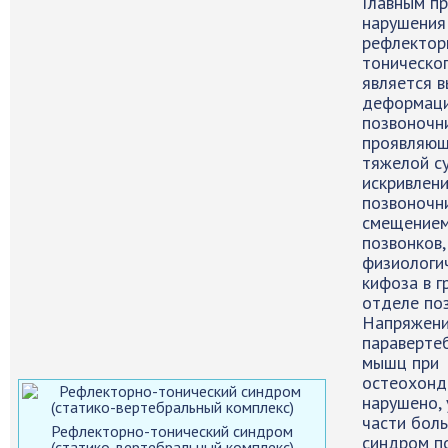
Главным п
нарушения
рефлектор
тоническог
является 
деформац
позвоночн
проявляющ
тяжелой с
искривлен
позвоночн
смещение
позвонков,
физиологи
кифоза в 
отделе по
Напряжен
параверте
мышц при
остеохонд
нарушено,
части бол
Рефлекторно-тонический синдром
синдром п
(статико-вертебральный комплекс)