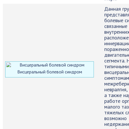
Данная гр
представл
болевые с
связанные
внутренних
расположе
иннерваци
пораженно
двигатель
сегмента.
типичными
Висцеральный болевой синдром
висцераль
симптомам
межреберн
невралгия,
а также на
работе ор
малого таз
тяжелых с
возможно
недержани