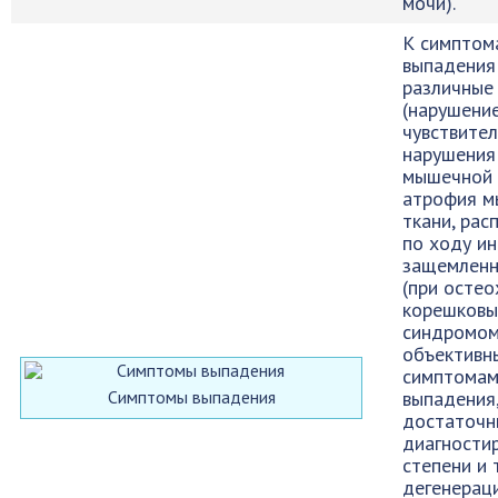
мочи).
К симптом
выпадения
различные
(нарушени
чувствител
нарушения
мышечной 
атрофия 
ткани, ра
по ходу и
защемленн
(при остео
корешков
синдромом
объективн
симптома
Симптомы выпадения
выпадения
достаточн
диагности
степени и 
дегенерац