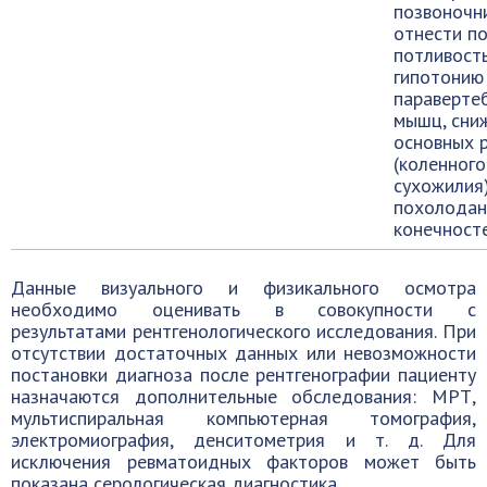
позвоночн
отнести п
потливость
гипотонию
параверте
мышц, сни
основных 
(коленного
сухожилия)
похолодан
конечносте
Данные визуального и физикального осмотра
необходимо оценивать в совокупности с
результатами рентгенологического исследования. При
отсутствии достаточных данных или невозможности
постановки диагноза после рентгенографии пациенту
назначаются дополнительные обследования: МРТ,
мультиспиральная компьютерная томография,
электромиография, денситометрия и т. д. Для
исключения ревматоидных факторов может быть
показана серологическая диагностика.