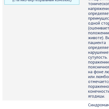
тоническо
напряжени
определяе
преимущес
одной сто
(оценивает
положении
животе). В
пациента
определяе
нарушение
сутулость.
поражении
пояснично
на фоне л
или люмбо
отмечаетс
пораженно
конечност
ягодицы.
Синдрома