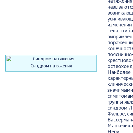
натяжения
называютс
возникающ
усиливающ
изменении
тела, сгиб
выпрямлен
пораженн
конечносте
пояснично
крестцово
Синдром натяжения
остеохонд
Наиболее
характерн
клиническ
значимыми
симптомам
группы яв
синдром Л
Фальре, с
Вассерман
Мацкевича
Нери.