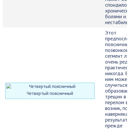
спондилоп
хроническ
болями и
нестабиль
Этот
предпосле
поясничны
позвонков
сегмент л
очень редк
практичес
никогда. Вс
ним может
случиться,
образован
Четвертый поясничный
трещин в т
перелом в
возник, по
наверняка 
результат 
прежде