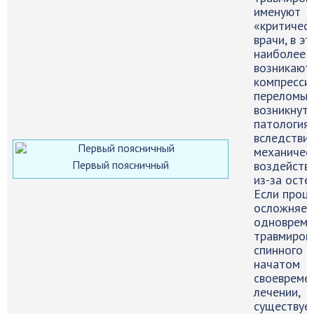
именуют
«критичес
врачи, в э
наиболее 
возникают
компресси
переломы.
возникнуть
патология,
вследстви
механичес
Первый поясничный
воздействи
из-за осте
Если проце
осложняет
одноврем
травмиров
спинного м
начатом
своевреме
лечении,
существуе