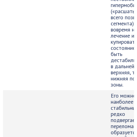
гипермоби
(«расшаты
всего позв
сегмента).
вовремя не
лечение и 
купироват
состояние,
быть
дестабили
в дальней
верхняя, т
нижняя по
зоны.
Его можно
наиболее
стабильны
редко
подвергае
переломам.
образуется