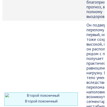
благоприя
прогноз, в
полному
выздоровл
Он подвер
перелому 
первый, но
тоже сохр
высокой, п
он распол
рядом с п
получает
практичес
равноценн
нагрузку. Е
тело умен
вследстви
перелома
наполовин
возникнуть
Второй поясничный
сегментар
нестабиль