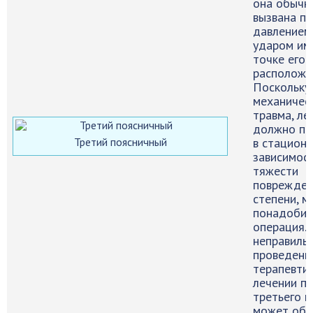
она обычн
вызвана п
давлением
ударом им
точке его
расположе
Поскольку
механичес
травма, ле
должно пр
Третий поясничный
в стационар
зависимос
тяжести
поврежден
степени, 
понадобит
операция.
неправиль
проведенн
терапевти
лечении п
третьего п
может обе