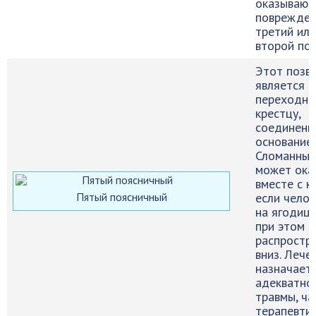
оказывают
поврежде
третий или
второй поз
Этот позв
является
переходны
крестцу,
соединенны
основание
Сломанным
может ока
вместе с к
Пятый поясничный
если челов
на ягодицы
при этом
распростр
вниз. Лече
назначает
адекватно
травмы, ча
терапевтич