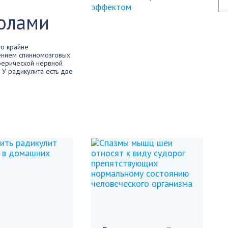
олами
то крайне
ением спинномозговых
ферической нервной
 У радикулита есть две