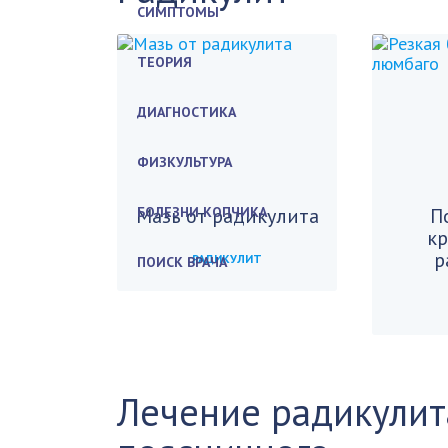
СИМПТОМЫ
ТЕОРИЯ
ДИАГНОСТИКА
ФИЗКУЛЬТУРА
Мазь от радикулита
БОЛЕЗНИ КОПЧИКА
П
к
р
РАДИКУЛИТ
ПОИСК ВРАЧА
Лечение радикулит