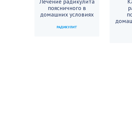
Лечение радикулита
К
поясничного в
р
домашних условиях
п
домаш
РАДИКУЛИТ