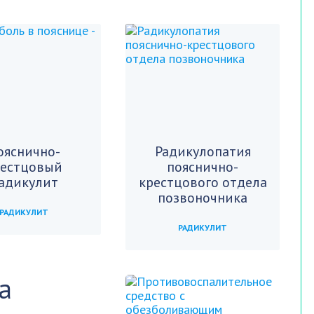
ояснично-
Радикулопатия
рестцовый
пояснично-
адикулит
крестцового отдела
позвоночника
РАДИКУЛИТ
РАДИКУЛИТ
а