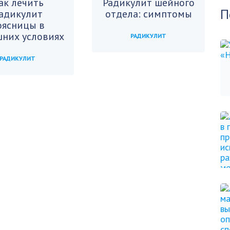
ак лечить
Радикулит шейного
П
адикулит
отдела: симптомы
оясницы в
них условиях
РАДИКУЛИТ
РАДИКУЛИТ