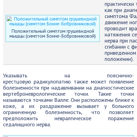
практически 
как при диаг
симптома Фал
движение но
проводит вра
Положительный симптом грушевидной
натяжения с
мышцы (симптом Бонне-Бобровниковой)
нерва при па
сгибании с ф
приведенном
положении).
Указывать на пояснично-
крестцовую радикулопатию также может появление
болезненности при надавливании на диагностические
вертеброневрологические точки. Такие точки
называются точками Валле. Они расположены ближе к
коже, а их раздражение вызывает у больного
ограниченную болезненность, что позволяет
предположить невралгическое поражение
седалищного нерва.