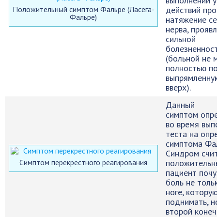
выполнении 
Положительный симптом Фальре (Ласега-
действий пр
Фальре)
натяжение с
нерва, прояв
сильной
болезненнос
(больной не 
полностью п
выпрямленну
вверх).
Данный
симптом опр
во время вып
теста на опр
симптома Фа
Синдром счи
Симптом перекрестного реагирования
положительн
пациент почу
боль не толь
ноге, котору
поднимать, н
второй конеч