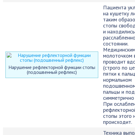
Пациента ук
на кушетку л
таким образо
стопы свобод
и находились
расслабленн
состоянии.
Медицински
молоточком 
проводит вд
Нарушение рефлекторной функции стопы
(строго по це
(подошвенный рефлекс)
пятки к паль
нормальном
подошвенном
пальцы и по
симметрично 
При ослабле
рефлекторно
стопы этого 
происходит.
Техника выпо