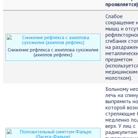
проявляется
Слабое
сокращение 
мышц и отсу
рефлекторно
сгибания сто
на раздраже
Снижение рефлекса с ахиллова сухожилия
металлическ
(ахиллов рефлекс)
предметом
(используетс
медицинским
молотком).
Больному не
лечь на спину
выпрямить ног
которой воз
стреляющие б
медленно по
верх. У лиц с
радикулитом