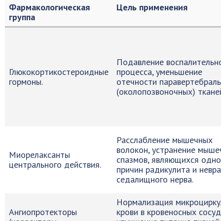
Фармакологическая
Цель применения
группа
Подавление воспалительн
Глюкокортикостероидные
процесса, уменьшение
гормоны.
отечности паравертебрал
(околопозвоночных) ткане
Расслабление мышечных
волокон, устранение мыше
Миорелаксанты
спазмов, являющихся одно
центрального действия.
причин радикулита и невра
седалищного нерва.
Нормализация микроцирку
Ангиопротекторы
крови в кровеносных сосуд