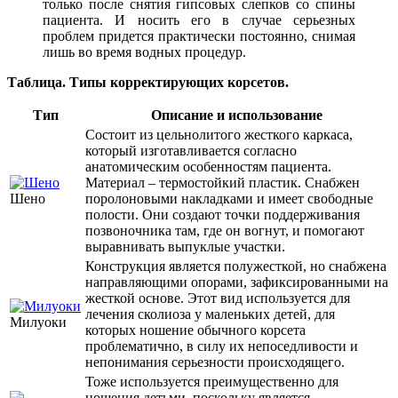
только после снятия гипсовых слепков со спины
пациента. И носить его в случае серьезных
проблем придется практически постоянно, снимая
лишь во время водных процедур.
Таблица. Типы корректирующих корсетов.
Тип
Описание и использование
Состоит из цельнолитого жесткого каркаса,
который изготавливается согласно
анатомическим особенностям пациента.
Материал – термостойкий пластик. Снабжен
Шено
поролоновыми накладками и имеет свободные
полости. Они создают точки поддерживания
позвоночника там, где он вогнут, и помогают
выравнивать выпуклые участки.
Конструкция является полужесткой, но снабжена
направляющими опорами, зафиксированными на
жесткой основе. Этот вид используется для
лечения сколиоза у маленьких детей, для
Милуоки
которых ношение обычного корсета
проблематично, в силу их непоседливости и
непонимания серьезности происходящего.
Тоже используется преимущественно для
ношения детьми, поскольку является