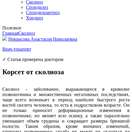
Сколиоз
Спондилез
Спондилоартроз
Хондроз
Полезное
Главная
Сколиоз
Некрасова Анастасия Николаевна
Врач-терапевт
✓ Статья проверена доктором
Корсет от сколиоза
Сколиоз – заболевание, выражающееся в кривизне
позвоночника и множественных негативных последствиях,
чаще всего возникает в период наиболее быстрого роста
костей скелета человека, то есть в подростковом возрасте. Он
не только приносит деформационные изменения в
позвоночнике, но меняет всю осанку, а также параллельно
уменьшает объем грудины и сокращает размеры брюшной
полости. Таким образом, кроме внешних изменений,
кривизна позвоночного столба не может не сказаться на