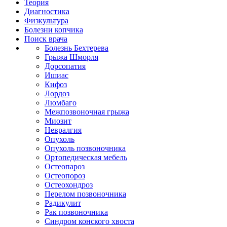
Теория
Диагностика
Физкультура
Болезни копчика
Поиск врача
Болезнь Бехтерева
Грыжа Шморля
Дорсопатия
Ишиас
Кифоз
Лордоз
Люмбаго
Межпозвоночная грыжа
Миозит
Невралгия
Опухоль
Опухоль позвоночника
Ортопедическая мебель
Остеопароз
Остеопороз
Остеохондроз
Перелом позвоночника
Радикулит
Рак позвоночника
Синдром конского хвоста