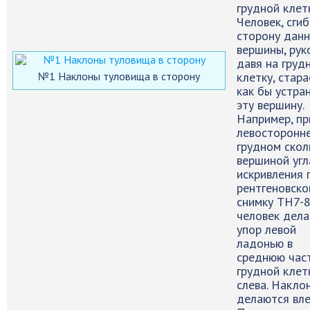
грудной клет
Человек, сгиб
сторону дан
вершины, рук
давя на груд
№1 Наклоны туловища в сторону
клетку, стар
как бы устра
эту вершину.
Например, пр
левосторонн
грудном скол
вершиной угл
искривления 
рентгеновско
снимку TH7-
человек дела
упор левой
ладонью в
среднюю час
грудной клет
слева. Накло
делаются вле