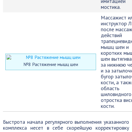
имитацией
мостика.
Массажист и
инструктор 
после масса
действий
трапециевид
мышц шеи и
коротких мы
шеи вытягива
№8 Растяжение мышц шеи
за нижнюю ч
и за затылоч
бугор затыло
кости, а такж
область
шиловидного
отростка вис
кости.
Быстрота начала регулярного выполнения указанного
комплекса несет в себе скорейшую корректировку