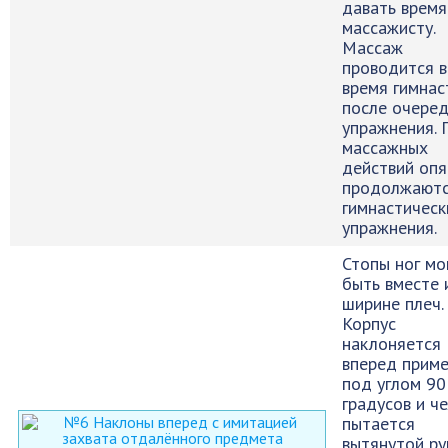
давать время
массажисту.
Массаж
проводится 
время гимнас
после очере
упражнения. 
массажных
действий опя
продолжают
гимнастическ
упражнения.
Стопы ног мо
быть вместе 
ширине плеч.
Корпус
наклоняется
вперед прим
под углом 90
градусов и ч
пытается
вытянутой ру