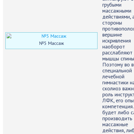
грубыми
массажными
действиями, 
стороны
противополо
вершине
искривления
№5 Массаж
наоборот
расслабляют
мышцы спины
Поэтому во 
специальной
лечебной
гимнастики н
сколиоз важн
роль инструк
ЛФК, его опы
компетенция.
будет либо с
производить
массажные
действия, ли