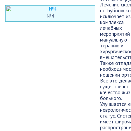
Лечение ско
по Бубновск
№4
исключает из
комплекса
лечебных
мероприятий
мануальную
терапию и
хирургическо
вмешательств
Также отпад
необходимос
ношении орте
Всё это дела
существенно
качество жиз
больного.
Улучшается е
неврологичес
статус. Сист
имеет широч
распростране