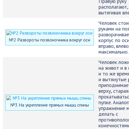
Правую руку
располагают,
вытягивая вле
Человек стои
руками на по
разворачива
№2 Развороты позвоночника вокруг оси
корпус по ос
вправо, влево
максимально.
Человек лож
на живот и в
и то же врем
и вытянутые 
приподнимае
верху, старая
прокатыватьс
пупке. Анало
№3 На укрепление прямых мышц спины
упражнение 
делать с
противополо
конечностям