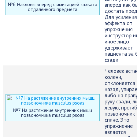
№6 Наклоны вперед с имитацией захвата
вперед как б
отдалённого предмета
достать пред
Для усиления
эффекта от
упражнения
инструктор и
иное лицо
удерживает
пациента за 
сзади.
Человек вста
колени,
отклоняется
назад, упира
либо на прав
руку сзади, л
левую, проги
№7 На растяжение внутренних мышц
позвоночник 
позвоночника musculus psoas
спине. Это
упражнение
является