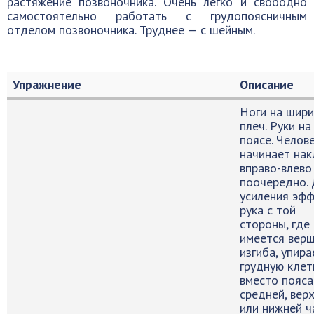
растяжение позвоночника. Очень легко и свободно
самостоятельно работать с грудопоясничным
отделом позвоночника. Труднее — с шейным.
Упражнение
Описание
Ноги на шир
плеч. Руки на
поясе. Челов
начинает на
вправо-влево
поочередно.
усиления эф
рука с той
стороны, где
имеется вер
изгиба, упира
грудную клет
вместо пояса
средней, вер
или нижней ч