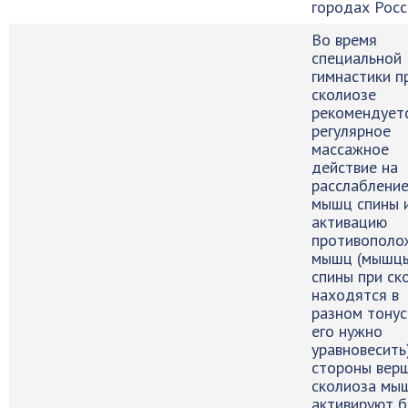
городах Росс
Во время
специальной
гимнастики п
сколиозе
рекомендует
регулярное
массажное
действие на
расслаблени
мышц спины 
активацию
противополо
мышц (мышц
спины при ск
находятся в
разном тонус
его нужно
уравновесить)
стороны вер
сколиоза мы
активируют 