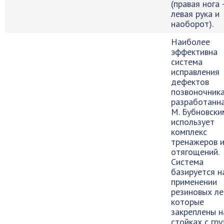
(правая нога
левая рука и
наоборот).
Наиболее
эффективна
система
исправления
дефектов
позвоночник
разработанна
М. Бубновски
использует
комплекс
тренажеров 
отягощений.
Система
базируется н
применении
резиновых ле
которые
закреплены н
стойках с гру