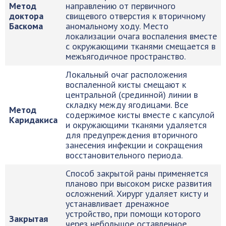
Метод
направлению от первичного
доктора
свищевого отверстия к вторичному
Баскома
аномальному ходу. Место
локализации очага воспаления вместе
с окружающими тканями смещается в
межъягодичное пространство.
Локальный очаг расположения
воспаленной кисты смещают к
центральной (срединной) линии в
складку между ягодицами. Все
Метод
содержимое кисты вместе с капсулой
Каридакиса
и окружающими тканями удаляется
для предупреждения вторичного
занесения инфекции и сокращения
восстановительного периода.
Способ закрытой раны применяется
планово при высоком риске развития
осложнений. Хирург удаляет кисту и
устанавливает дренажное
устройство, при помощи которого
Закрытая
через небольшое оставленное