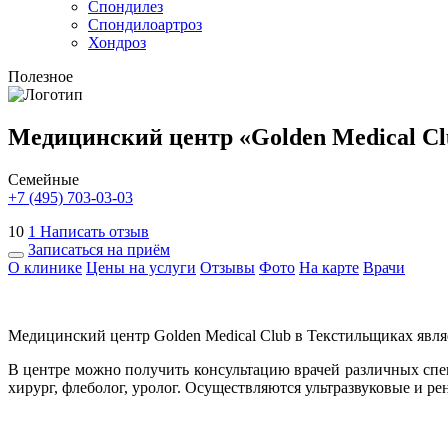
Спондилез
Спондилоартроз
Хондроз
Полезное
Медицинский центр «Golden Medical Cl
Семейные
+7 (495) 703-03-03
10
1
Написать отзыв
Записаться на приём
О клинике
Цены на услуги
Отзывы
Фото
На карте
Врачи
Медицинский центр Golden Medical Club в Текстильщиках явля
В центре можно получить консультацию врачей различных специа
хирург, флеболог, уролог. Осуществляются ультразвуковые и р