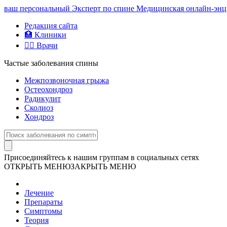
ваш персональный
Эксперт по спине
Медицинская онлайн-энци
Редакция сайта
🏥 Клиники
👨‍⚕️ Врачи
Частые заболевания спины
Межпозвоночная грыжа
Остеохондроз
Радикулит
Сколиоз
Хондроз
Присоединяйтесь к нашим группам в социальных сетях
ОТКРЫТЬ МЕНЮ
ЗАКРЫТЬ МЕНЮ
Лечение
Препараты
Симптомы
Теория