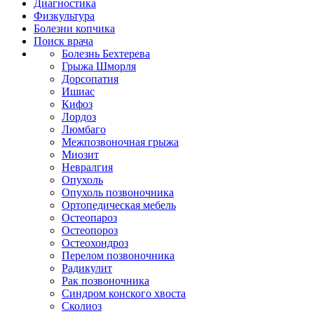
Диагностика
Физкультура
Болезни копчика
Поиск врача
Болезнь Бехтерева
Грыжа Шморля
Дорсопатия
Ишиас
Кифоз
Лордоз
Люмбаго
Межпозвоночная грыжа
Миозит
Невралгия
Опухоль
Опухоль позвоночника
Ортопедическая мебель
Остеопароз
Остеопороз
Остеохондроз
Перелом позвоночника
Радикулит
Рак позвоночника
Синдром конского хвоста
Сколиоз