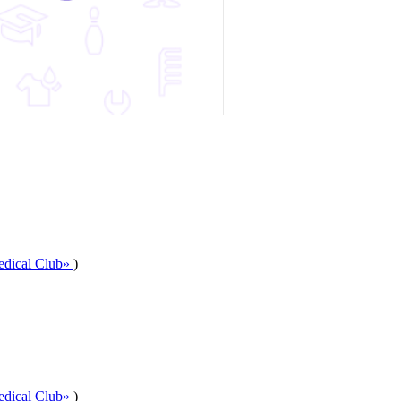
dical Club»
)
dical Club»
)