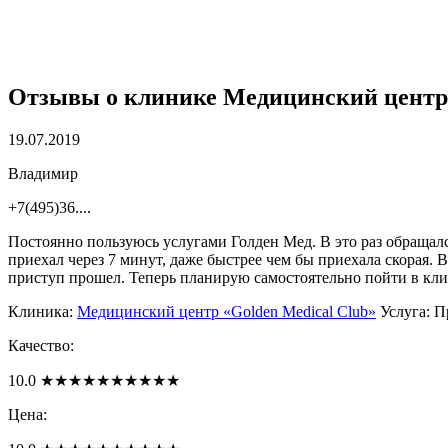
Отзывы о клинике
Медицинский центр 
19.07.2019
Владимир
+7(495)36....
Постоянно пользуюсь услугами Голден Мед. В это раз обращался
приехал через 7 минут, даже быстрее чем бы приехала скорая. В
приступ прошел. Теперь планирую самостоятельно пойти в кли
Клиника:
Медицинский центр «Golden Medical Club»
Услуга: 
Качество:
10.0
★
★
★
★
★
★
★
★
★
★
Цена: