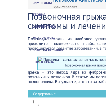
СИМПТОМЫ
Врач-терапевт
Позвоночная грыжа
ТЕОРИЯ
симптомы и лечен
ДИАГНОСТИКА
Поясница — один из наиболее уязвим
ФИЗКУЛЬТУРА
приходится выдерживать наибольши
провоцируется развитие заболеваний, в т
БОЛЕЗНИ КОПЧИКА
ПОИСК ВРАЧА
Позвоночная грыжа поясн
Грыжа — это выход ядра из фиброзно
поясничных позвонков. В статье мы пого
позвоночника. Вы узнаете, что это за заб
Содержание