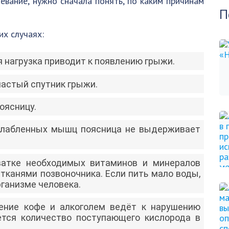
евание, нужно сначала понять, по каким причинам
П
х случаях:
 нагрузка приводит к появлению грыжи.
частый спутник грыжи.
оясницу.
сслабленных мышц поясница не выдерживает
ватке необходимых витаминов и минералов
тканями позвоночника. Если пить мало воды,
рганизме человека.
ение кофе и алкоголем ведёт к нарушению
ется количество поступающего кислорода в