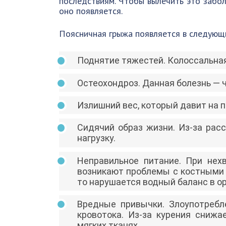
последствиям. Чтобы вылечить это забол
оно появляется.
Поясничная грыжа появляется в следующи
Поднятие тяжестей. Колоссальная
Остеохондроз. Данная болезнь — 
Излишний вес, который давит на п
Сидячий образ жизни. Из-за ра
нагрузку.
Неправильное питание. При нех
возникают проблемы с костными 
то нарушается водный баланс в о
Вредные привычки. Злоупотребл
кровотока. Из-за курения снижа
мягких тканях.