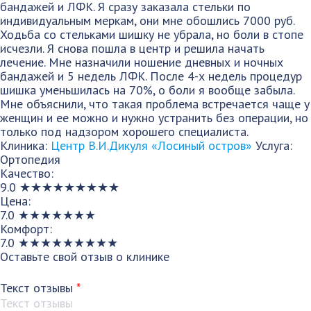
бандажей и ЛФК. Я сразу заказала стельки по
индивидуальным меркам, они мне обошлись 7000 руб.
Ходьба со стельками шишку не убрала, но боли в стопе
исчезли. Я снова пошла в центр и решила начать
лечение. Мне назначили ношение дневных и ночных
бандажей и 5 недель ЛФК. После 4-х недель процедур
шишка уменьшилась на 70%, о боли я вообще забыла.
Мне объяснили, что такая проблема встречается чаще у
женщин и ее можно и нужно устранить без операции, но
только под надзором хорошего специалиста.
Клиника:
Центр В.И.Дикуля «Лосиный остров»
Услуга:
Ортопедия
Качество:
9.0
★
★
★
★
★
★
★
★
★
Цена:
7.0
★
★
★
★
★
★
★
Комфорт:
7.0
★
★
★
★
★
★
★
★
★
Оставьте свой отзыв о клинике
Текст отзывы
*