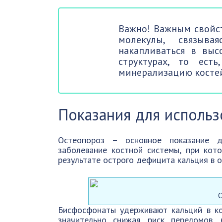
Важно! Важным свойст
молекулы, связыва
накапливаться в выс
структурах, то ест
минерализацию косте
Показания для использ
Остеопороз – основное показание д
заболевание костной системы, при кот
результате острого дефицита кальция в о
Бисфосфонаты удерживают кальций в ко
значительно снижая риск переломов,