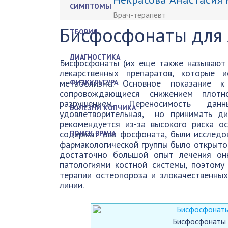
СИМПТОМЫ
Врач-терапевт
Бисфосфонаты для 
ТЕОРИЯ
ДИАГНОСТИКА
Бисфосфонаты (их еще также называют
лекарственных препаратов, которые 
метаболизма. Основное показание к
ФИЗКУЛЬТУРА
сопровождающиеся снижением плотн
разрушением. Переносимость да
БОЛЕЗНИ КОПЧИКА
удовлетворительная, но принимать д
рекомендуется из-за высокого риска о
содержат два фосфоната, были исследов
ПОИСК ВРАЧА
фармакологической группы было открыто 
достаточно большой опыт лечения он
патологиями костной системы, поэтом
терапии остеопороза и злокачественных
линии.
Бисфосфонаты 