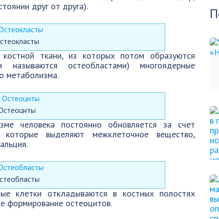
тоянии друг от друга).
П
стеокласты
 костной ткани, из которых потом образуются
и называются остеобластами) многоядерные
о метаболизма.
Остеоциты
изме человека постоянно обновляется за счет
в, которые выделяют межклеточное вещество,
альция.
стеобласты
ные клетки откладываются в костных полостях
ое формирование остеоцитов.