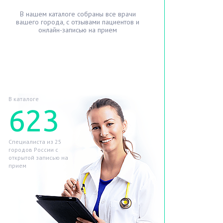
В нашем каталоге собраны все врачи
вашего города, с отзывами пациентов и
онлайн-записью на прием
Найти лучшего врача
В каталоге
623
Специалиста из 25
городов России с
открытой записью на
прием