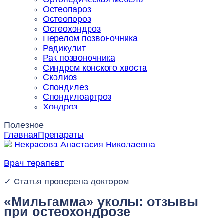
Остеопароз
Остеопороз
Остеохондроз
Перелом позвоночника
Радикулит
Рак позвоночника
Синдром конского хвоста
Сколиоз
Спондилез
Спондилоартроз
Хондроз
Полезное
Главная
Препараты
Некрасова Анастасия Николаевна
Врач-терапевт
✓ Статья проверена доктором
«Мильгамма» уколы: отзывы
при остеохондрозе