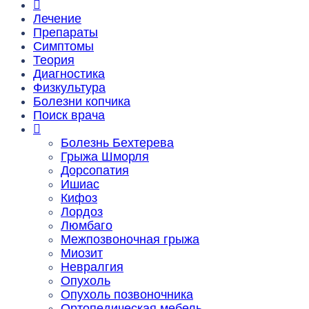
Лечение
Препараты
Симптомы
Теория
Диагностика
Физкультура
Болезни копчика
Поиск врача
Болезнь Бехтерева
Грыжа Шморля
Дорсопатия
Ишиас
Кифоз
Лордоз
Люмбаго
Межпозвоночная грыжа
Миозит
Невралгия
Опухоль
Опухоль позвоночника
Ортопедическая мебель